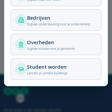
Onze diensten
Bedrijven
Ontdek waarmee Beego je
Digitale ondersteuning voor je onderneming
verder helpt.
Overheden
Digitale inclusie voor je gemeente
Webadres dat je probeerde:
/2021/06/
Student worden
Lanceer je carrière bij Beego
Jouw gids in de digitale wereld.