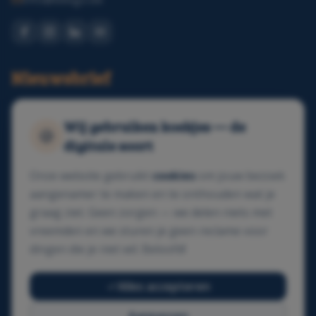
Nieuwsbrief
Ontvang elke maand gratis digitale tips in je mailbox.
Wij gebruiken koekjes — de
🍪
digitale soort
Schrijf je in
Onze website gebruikt
cookies
om jouw bezoek
aangenamer te maken en te onthouden wat je
graag ziet. Geen zorgen — we delen niets met
vreemden en we sturen je geen reclame voor
dingen die je niet wil. Beloofd!
Alles accepteren
GDPR-conform
SSL-beveiligd
Veilig betalen
🇧🇪
Made in Belgium
Privacyvriendelijk