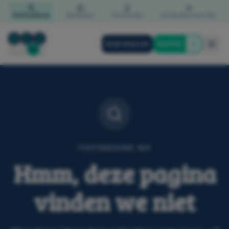
Particulieren
Bedrijven
Overheden
Jobstudent worden
Maak afspraak
Word lid
FOUTMELDING 404
Hmm, deze pagina
vinden we niet