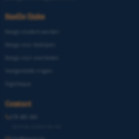
Snelle links
Beego-student worden
Beego voor bedrijven
Beego voor overheden
Veelgestelde vragen
Digicheque
Contact
078 485 400
Ma–Vr 9u–12u30 & 13u–16u
info@beego.be