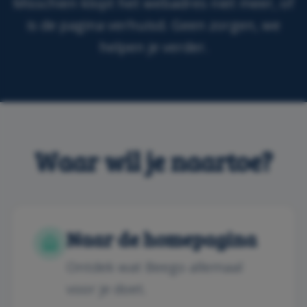
Misschien klopt het webadres niet meer, of
is de pagina verhuisd. Geen zorgen, we
helpen je verder.
Waar wil je naartoe?
Naar de homepagina
Ontdek wat Beego allemaal
voor je doet.