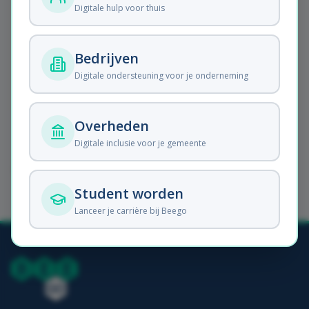
Digitale hulp voor thuis
Onze diensten
Bedrijven
Ontdek waarmee Beego je
Digitale ondersteuning voor je onderneming
verder helpt.
Overheden
Digitale inclusie voor je gemeente
Webadres dat je probeerde:
/vakantie-
apps/apps-als-je-iets-in-de-buurt-zoekt/
Student worden
Lanceer je carrière bij Beego