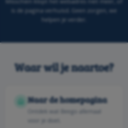
Misschien klopt het webadres niet meer, of
is de pagina verhuisd. Geen zorgen, we
helpen je verder.
Waar wil je naartoe?
Naar de homepagina
Ontdek wat Beego allemaal
voor je doet.