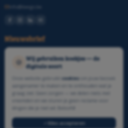
info@beego.be
Nieuwsbrief
Ontvang elke maand gratis digitale tips in je mailbox.
Wij gebruiken koekjes — de
🍪
digitale soort
Schrijf je in
Onze website gebruikt
cookies
om jouw bezoek
aangenamer te maken en te onthouden wat je
graag ziet. Geen zorgen — we delen niets met
vreemden en we sturen je geen reclame voor
dingen die je niet wil. Beloofd!
Alles accepteren
GDPR-conform
SSL-beveiligd
Veilig betalen