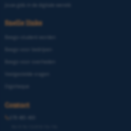
Jouw gids in de digitale wereld.
Snelle links
Beego-student worden
Beego voor bedrijven
Beego voor overheden
Veelgestelde vragen
Digicheque
Contact
078 485 400
Ma–Vr 9u–12u30 & 13u–16u