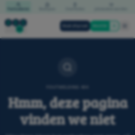
Particulieren
Bedrijven
Overheden
Jobstudent worden
Maak afspraak
Word lid
FOUTMELDING 404
Hmm, deze pagina
vinden we niet