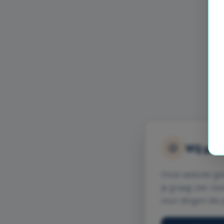
🍪
Wij gebr
Onze website ge
je graag ziet. G
voor dingen die j