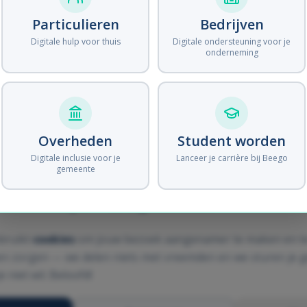
Particulieren
Bedrijven
Artikel niet gevonden.
Digitale hulp voor thuis
Digitale ondersteuning voor je
← Terug naar artikels
onderneming
Overheden
Student worden
Digitale inclusie voor je
Lanceer je carrière bij Beego
gemeente
uiken koekjes — de digitale soort
bruikt
cookies
om jouw bezoek aangenamer te maken en t
een zorgen — we delen niets met vreemden en we sturen je 
e niet wil. Beloofd!